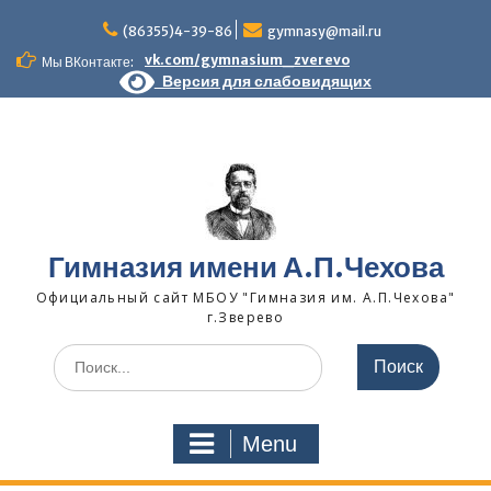
Skip
to
(86355)4-39-86
gymnasy@mail.ru
content
vk.com/gymnasium_zverevo
Мы ВКонтакте:
Версия для слабовидящих
Гимназия имени А.П.Чехова
Официальный сайт МБОУ "Гимназия им. А.П.Чехова"
г.Зверево
Search
for:
Menu