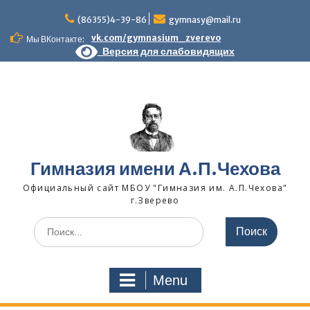
Skip
to
(86355)4-39-86
gymnasy@mail.ru
content
vk.com/gymnasium_zverevo
Мы ВКонтакте:
Версия для слабовидящих
Гимназия имени А.П.Чехова
Официальный сайт МБОУ "Гимназия им. А.П.Чехова"
г.Зверево
Search
for:
Menu