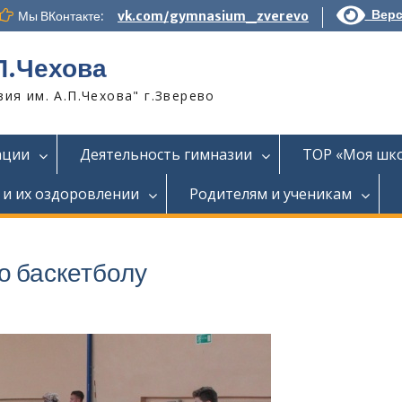
Верс
Мы ВКонтакте:
vk.com/gymnasium_zverevo
П.Чехова
я им. А.П.Чехова" г.Зверево
ации
Деятельность гимназии
ТОР «Моя шк
 и их оздоровлении
Родителям и ученикам
о баскетболу