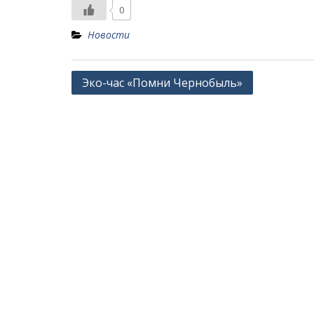
0
Новости
Навигация
Эко-час «Помни Чернобыль»
по
записям