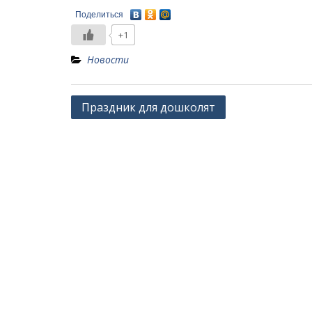
Поделиться
+1
Новости
Навигация
Праздник для дошколят
по
записям