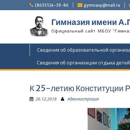
Skip
(86355)4-39-86
gymnasy@mail.ru
to
content
Гимназия имени А.
Официальный сайт МБОУ "Гимнази
Сведения об образовательной организ
Сведения об организации отдыха детей
К 25-летию Конституции 
26.12.2018
Администрация