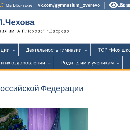
Верс
Мы ВКонтакте:
vk.com/gymnasium_zverevo
П.Чехова
я им. А.П.Чехова" г.Зверево
ации
Деятельность гимназии
ТОР «Моя шк
 и их оздоровлении
Родителям и ученикам
Российской Федерации