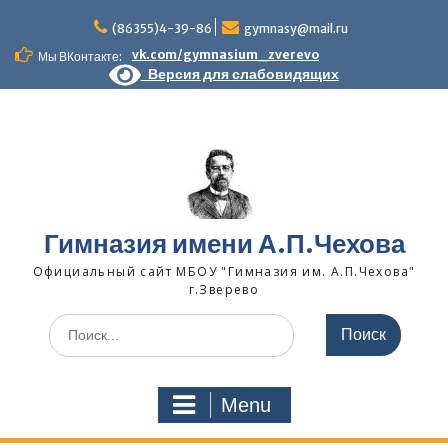
Skip
to
(86355)4-39-86
gymnasy@mail.ru
content
vk.com/gymnasium_zverevo
Мы ВКонтакте:
Версия для слабовидящих
Гимназия имени А.П.Чехова
Официальный сайт МБОУ "Гимназия им. А.П.Чехова"
г.Зверево
Search
for:
Menu