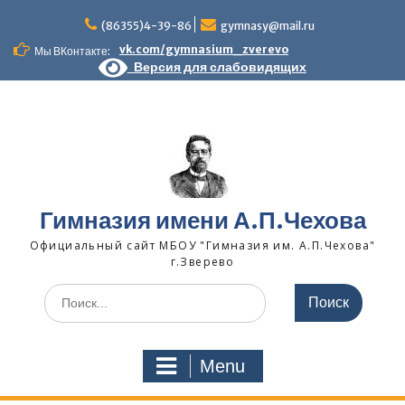
Skip
to
(86355)4-39-86
gymnasy@mail.ru
content
vk.com/gymnasium_zverevo
Мы ВКонтакте:
Версия для слабовидящих
Гимназия имени А.П.Чехова
Официальный сайт МБОУ "Гимназия им. А.П.Чехова"
г.Зверево
Search
for:
Menu