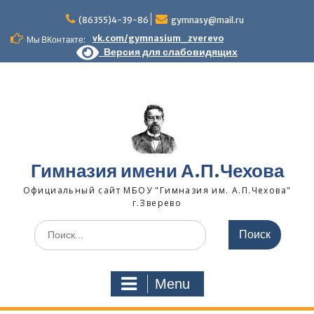
Skip
to
(86355)4-39-86
gymnasy@mail.ru
content
vk.com/gymnasium_zverevo
Мы ВКонтакте:
Версия для слабовидящих
Гимназия имени А.П.Чехова
Официальный сайт МБОУ "Гимназия им. А.П.Чехова"
г.Зверево
Search
for:
Menu