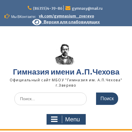
Skip
to
(86355)4-39-86
gymnasy@mail.ru
content
vk.com/gymnasium_zverevo
Мы ВКонтакте:
Версия для слабовидящих
Гимназия имени А.П.Чехова
Официальный сайт МБОУ "Гимназия им. А.П.Чехова"
г.Зверево
Search
for:
Menu