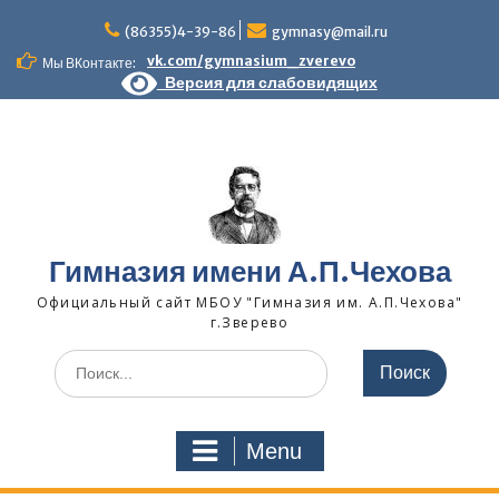
Skip
to
(86355)4-39-86
gymnasy@mail.ru
content
vk.com/gymnasium_zverevo
Мы ВКонтакте:
Версия для слабовидящих
Гимназия имени А.П.Чехова
Официальный сайт МБОУ "Гимназия им. А.П.Чехова"
г.Зверево
Search
for:
Menu