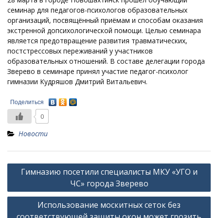
семинар для педагогов-психологов образовательных
организаций, посвящённый приёмам и способам оказания
экстренной допсихологической помощи. Целью семинара
является предотвращение развития травматических,
постстрессовых переживаний у участников
образовательных отношений. В составе делегации города
Зверево в семинаре принял участие педагог-психолог
гимназии Кудряшов Дмитрий Витальевич.
Поделиться
0
Новости
Навигация
Гимназию посетили специалисты МКУ «УГО и
по
ЧС» города Зверево
записям
Использование москитных сеток без
соответствующей защиты окон может грозить