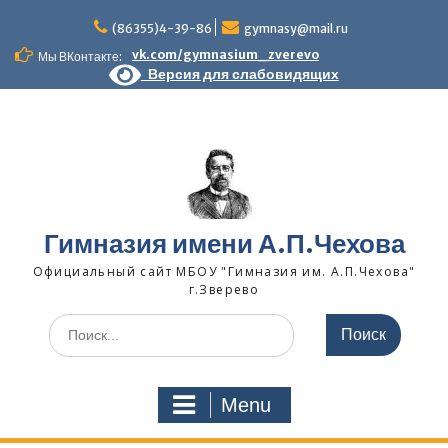
Skip
to
(86355)4-39-86
gymnasy@mail.ru
content
vk.com/gymnasium_zverevo
Мы ВКонтакте:
Версия для слабовидящих
Гимназия имени А.П.Чехова
Официальный сайт МБОУ "Гимназия им. А.П.Чехова"
г.Зверево
Search
for:
Menu