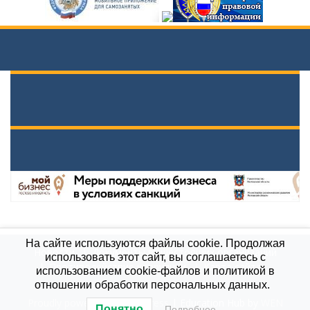
На сайте используются файлы cookie. Продолжая
Новости
Документы вышестоящих организаций
использовать этот сайт, вы соглашаетесь с
Противодействие коррупции
Карта сайта
использованием cookie-файлов и политикой в
МБОУ \"Гимназия им. А.П.Чехова\", 2021
отношении обработки персональных данных.
Proudly powered by WordPress
|
Education Hub by
WEN
Понятно
Подробнее…