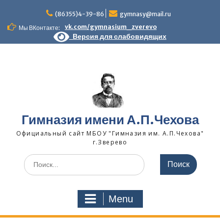
Skip
to
(86355)4-39-86
gymnasy@mail.ru
content
vk.com/gymnasium_zverevo
Мы ВКонтакте:
Версия для слабовидящих
Гимназия имени А.П.Чехова
Официальный сайт МБОУ "Гимназия им. А.П.Чехова"
г.Зверево
Search
for:
Menu