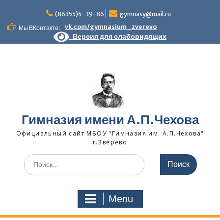
Skip
to
(86355)4-39-86
gymnasy@mail.ru
content
vk.com/gymnasium_zverevo
Мы ВКонтакте:
Версия для слабовидящих
Гимназия имени А.П.Чехова
Официальный сайт МБОУ "Гимназия им. А.П.Чехова"
г.Зверево
Search
for:
Menu