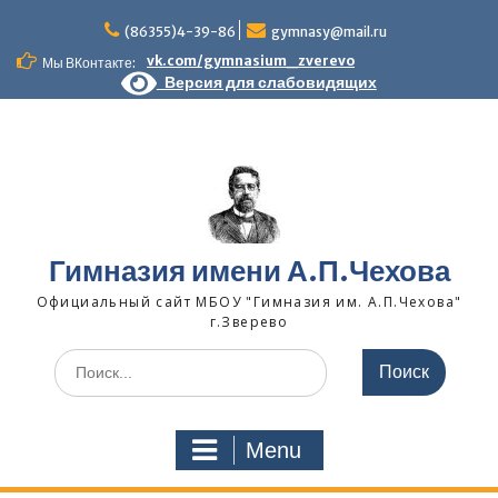
Skip
to
(86355)4-39-86
gymnasy@mail.ru
content
vk.com/gymnasium_zverevo
Мы ВКонтакте:
Версия для слабовидящих
Гимназия имени А.П.Чехова
Официальный сайт МБОУ "Гимназия им. А.П.Чехова"
г.Зверево
Search
for:
Menu