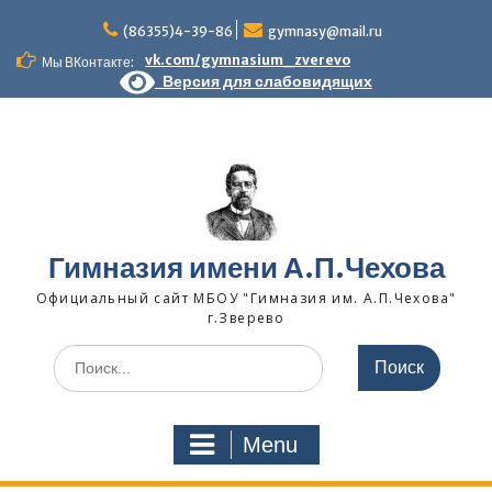
Skip
to
(86355)4-39-86
gymnasy@mail.ru
content
vk.com/gymnasium_zverevo
Мы ВКонтакте:
Версия для слабовидящих
Гимназия имени А.П.Чехова
Официальный сайт МБОУ "Гимназия им. А.П.Чехова"
г.Зверево
Search
for:
Menu