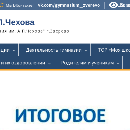
Верс
Мы ВКонтакте:
vk.com/gymnasium_zverevo
П.Чехова
я им. А.П.Чехова" г.Зверево
ации
Деятельность гимназии
ТОР «Моя шк
 и их оздоровлении
Родителям и ученикам