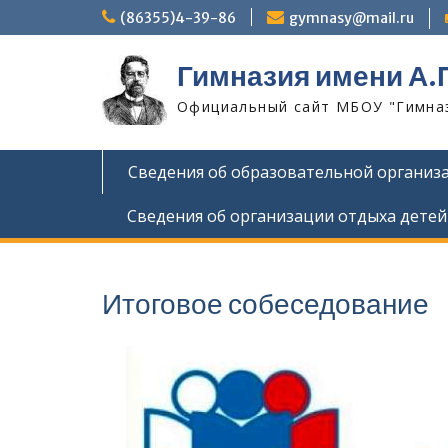
Skip
(86355)4-39-86
gymnasy@mail.ru
to
content
Гимназия имени А.
Официальный сайт МБОУ "Гимнази
Сведения об образовательной организ
Сведения об организации отдыха детей
Итоговое собеседование