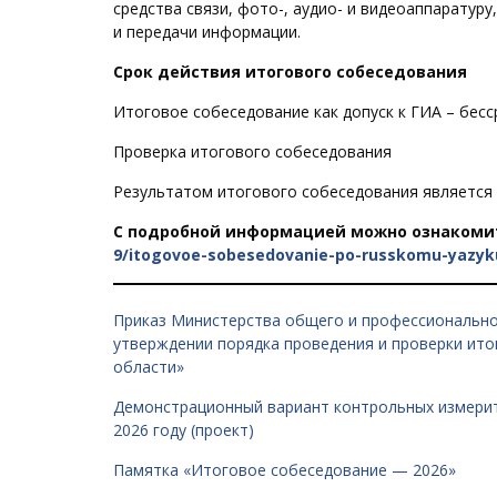
средства связи, фото-, аудио- и видеоаппаратур
и передачи информации.
Срок действия итогового собеседования
Итоговое собеседование как допуск к ГИА – бесс
Проверка итогового собеседования
Результатом итогового собеседования является «
С подробной информацией можно ознакомит
9/itogovoe-sobesedovanie-po-russkomu-yazyk
Приказ Министерства общего и профессионально
утверждении порядка проведения и проверки ито
области»
Демонстрационный вариант контрольных измерит
2026 году (проект)
Памятка «Итоговое собеседование — 2026»