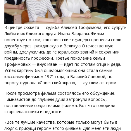
В центре сюжета — судьба Алексея Трофимова, его супруги
Любы и их близкого друга Ивана Варравы. Фильм
повествует о том, как советские офи­церы пронесли свою
дружбу через гражданскую и Великую Отечественную
войны, дослужились до генеральских званий и сохранили
преданность про­фессии. Третье поколение семьи
Трофимовых — внук Иван — идёт по стопам отца и деда.
Успех картины был ошеломляющий: она стала самым
кассовым фильмом 1971 года, а Василий Лановой, по
опросу журнала «Советский экран», — лучшим актером.
После просмотра фильма состоялось его обсуждение.
Гимназистов до глубины души затронули вопросы,
поставленные создателями фильма. Вот что говорили
старшеклассники и педагоги:
«Все те лучшие качества, которые только могут быть в
людях, присущи героям этого фильма. Для меня эти люди —