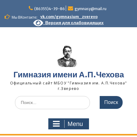
Skip
to
(86355)4-39-86
gymnasy@mail.ru
content
vk.com/gymnasium_zverevo
Мы ВКонтакте:
Версия для слабовидящих
Гимназия имени А.П.Чехова
Официальный сайт МБОУ "Гимназия им. А.П.Чехова"
г.Зверево
Search
for:
Menu