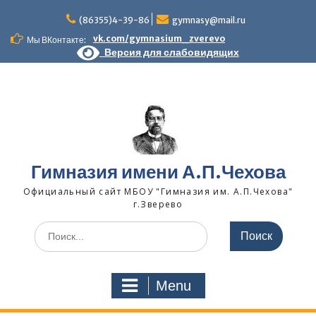
Skip
to
(86355)4-39-86
gymnasy@mail.ru
content
vk.com/gymnasium_zverevo
Мы ВКонтакте:
Версия для слабовидящих
Гимназия имени А.П.Чехова
Официальный сайт МБОУ "Гимназия им. А.П.Чехова"
г.Зверево
Search
for:
Menu