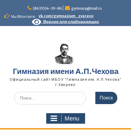
Skip
to
(86355)4-39-86
gymnasy@mail.ru
content
vk.com/gymnasium_zverevo
Мы ВКонтакте:
Версия для слабовидящих
Гимназия имени А.П.Чехова
Официальный сайт МБОУ "Гимназия им. А.П.Чехова"
г.Зверево
Search
for:
Menu