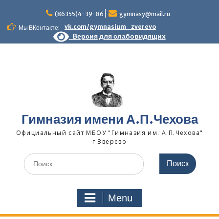
Skip
to
(86355)4-39-86
gymnasy@mail.ru
content
vk.com/gymnasium_zverevo
Мы ВКонтакте:
Версия для слабовидящих
Гимназия имени А.П.Чехова
Официальный сайт МБОУ "Гимназия им. А.П.Чехова"
г.Зверево
Search
for:
Menu