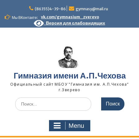
Skip
to
(86355)4-39-86
gymnasy@mail.ru
content
vk.com/gymnasium_zverevo
Мы ВКонтакте:
Версия для слабовидящих
Гимназия имени А.П.Чехова
Официальный сайт МБОУ "Гимназия им. А.П.Чехова"
г.Зверево
Search
for:
Menu